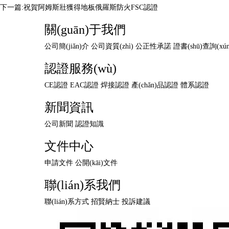
下一篇:祝賀阿姆斯壯獲得地板俄羅斯防火FSC認證
關(guān)于我們
公司簡(jiǎn)介
公司資質(zhì)
公正性承諾
證書(shū)查詢(xún
認證服務(wù)
CE認證
EAC認證
焊接認證
產(chǎn)品認證
體系認證
新聞資訊
公司新聞
認證知識
文件中心
申請文件
公開(kāi)文件
聯(lián)系我們
聯(lián)系方式
招賢納士
投訴建議