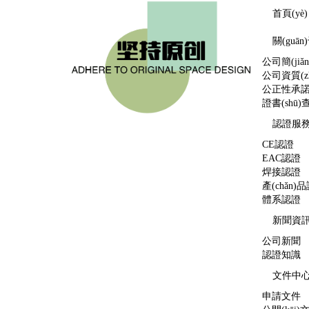
首頁(yè)
關(guā
公司簡(jiǎ
公司資質(zh
公正性承
證書(shū)查
認證服務(
CE認證
EAC認證
焊接認證
產(chǎn)
體系認證
新聞資
公司新聞
認證知識
文件中
申請文件