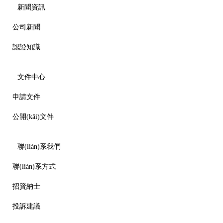
新聞資訊
公司新聞
認證知識
文件中心
申請文件
公開(kāi)文件
聯(lián)系我們
聯(lián)系方式
招賢納士
投訴建議