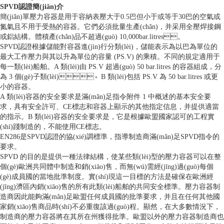
SPVD認證簡(jiǎn)介
簡(jiǎn)單壓力容器是用于容納表壓大于0.5巴但小于或等于30巴的空氣或
氮氣且不用于受熱的容器。它們必須批量生產(chǎn)，并采用全壓焊接鋼
或鋁結構。體積產(chǎn)品不超過(guò) 10,000bar.litres。
SPVD認證根據儲能對容器進(jìn)行分類(lèi)，儲能表示為以巴為單位的
最大工作壓力與其以升為單位的容量 (PS.V) 的乘積。不同的規定適用于
每一類(lèi)船舶。A 類(lèi)由 PS.V 超過(guò) 50 bar.litres 的容器組成，分
為 3 個(gè)子類(lèi)。B 類(lèi)包括 PS.V 為 50 bar.litres 或更
小的容器。
A 類(lèi)容器的安全要求是滿(mǎn)足指令附件 1 中概述的基本安全要
求，具有安全許可、CE標志和容器上顯示的其他指定信息，并提供適當
的指示。B 類(lèi)容器的安全要求是，它是根據歐盟國家認可的工程實
(shí)踐制造的，不能使用CE標志。
EN286是SPVD認證的協(xié)調標準，指導制造商滿(mǎn)足SPVD指令的
要求。
SPVD 的目的是提供一種法律結構，使某些類(lèi)型的壓力容器可以在整
個(gè)歐洲共同體中制造和銷(xiāo)售，而無(wú)需經(jīng)過(guò)每個
(gè)成員國的當地批準制度。實(shí)現這一目標的方法是確保在歐洲經
(jīng)濟區內銷(xiāo)售的所有此類(lèi)船舶的共同安全標準。壓力容器制
造商因此能夠滿(mǎn)足歐盟任何成員國的批準要求，并且在任何其他國
家銷(xiāo)售商品時(shí)不必重復該過(guò)程。顯然，在大多數情況下，
制造商的壓力容器將在其所在州獲得批準。歐盟以外的壓力容器制造商也