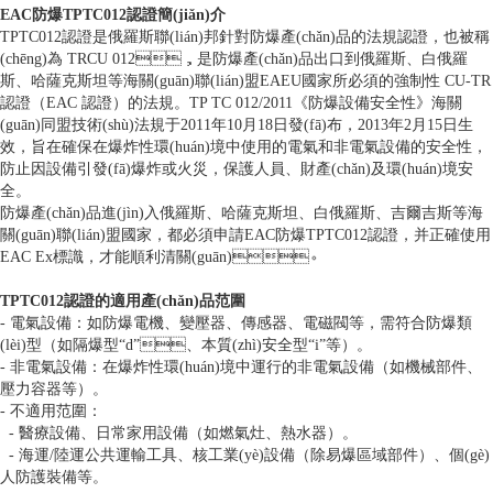
EAC防爆TPTC012認證簡(jiǎn)介
TPTC012認證是俄羅斯聯(lián)邦針對防爆產(chǎn)品的法規認證，也被稱
(chēng)為 TRCU 012，是防爆產(chǎn)品出口到俄羅斯、白俄羅
斯、哈薩克斯坦等海關(guān)聯(lián)盟EAEU國家所必須的強制性 CU-TR
認證（EAC 認證）的法規。TP TC 012/2011《防爆設備安全性》海關
(guān)同盟技術(shù)法規于2011年10月18日發(fā)布，2013年2月15日生
效，旨在確保在爆炸性環(huán)境中使用的電氣和非電氣設備的安全性，
防止因設備引發(fā)爆炸或火災，保護人員、財產(chǎn)及環(huán)境安
全。
防爆產(chǎn)品進(jìn)入俄羅斯、哈薩克斯坦、白俄羅斯、吉爾吉斯等海
關(guān)聯(lián)盟國家，都必須申請EAC防爆TPTC012認證，并正確使用
EAC Ex標識，才能順利清關(guān)。
TPTC012認證的適用產(chǎn)品范圍
- 電氣設備：如防爆電機、變壓器、傳感器、電磁閥等，需符合防爆類
(lèi)型（如隔爆型“d”、本質(zhì)安全型“i”等）。
- 非電氣設備：在爆炸性環(huán)境中運行的非電氣設備（如機械部件、
壓力容器等）。
- 不適用范圍：
- 醫療設備、日常家用設備（如燃氣灶、熱水器）。
- 海運/陸運公共運輸工具、核工業(yè)設備（除易爆區域部件）、個(gè)
人防護裝備等。