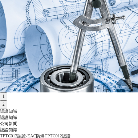
1
2
認證知識
認證知識
公司新聞
認證知識
TPTC012認證-EAC防爆TPTC012認證