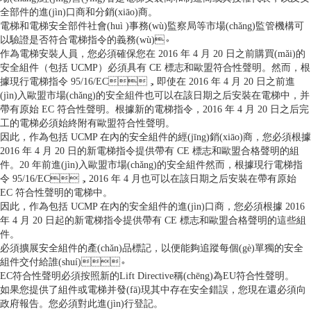
全部件的進(jìn)口商和分銷(xiāo)商。
電梯和電梯安全部件社會(huì )事務(wù)監察局等市場(chǎng)監管機構可
以驗證是否符合電梯指令的義務(wù)。
作為電梯安裝人員，您必須確保您在 2016 年 4 月 20 日之前購買(mǎi)的
安全組件（包括 UCMP）必須具有 CE 標志和歐盟符合性聲明。然而，根
據現行電梯指令 95/16/EC，即使在 2016 年 4 月 20 日之前進
(jìn)入歐盟市場(chǎng)的安全組件也可以在該日期之后安裝在電梯中，并
帶有原始 EC 符合性聲明。根據新的電梯指令，2016 年 4 月 20 日之后完
工的電梯必須始終附有歐盟符合性聲明。
因此，作為包括 UCMP 在內的安全組件的經(jīng)銷(xiāo)商，您必須根據
2016 年 4 月 20 日的新電梯指令提供帶有 CE 標志和歐盟合格聲明的組
件。20 年前進(jìn)入歐盟市場(chǎng)的安全組件然而，根據現行電梯指
令 95/16/EC，2016 年 4 月也可以在該日期之后安裝在帶有原始
EC 符合性聲明的電梯中。
因此，作為包括 UCMP 在內的安全組件的進(jìn)口商，您必須根據 2016
年 4 月 20 日起的新電梯指令提供帶有 CE 標志和歐盟合格聲明的這些組
件。
必須擴展安全組件的產(chǎn)品標記，以便能夠追蹤每個(gè)單獨的安全
組件交付給誰(shuí)。
EC符合性聲明必須按照新的Lift Directive稱(chēng)為EU符合性聲明。
如果您提供了組件或電梯并發(fā)現其中存在安全錯誤，您現在還必須向
政府報告。您必須對此進(jìn)行登記。