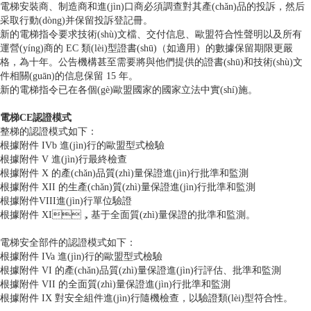
電梯安裝商、制造商和進(jìn)口商必須調查對其產(chǎn)品的投訴，然后
采取行動(dòng)并保留投訴登記冊。
新的電梯指令要求技術(shù)文檔、交付信息、歐盟符合性聲明以及所有
運營(yíng)商的 EC 類(lèi)型證書(shū)（如適用）的數據保留期限更嚴
格，為十年。公告機構甚至需要將與他們提供的證書(shū)和技術(shù)文
件相關(guān)的信息保留 15 年。
新的電梯指令已在各個(gè)歐盟國家的國家立法中實(shí)施。
電梯CE認證模式
整梯的認證模式如下：
根據附件 IVb 進(jìn)行的歐盟型式檢驗
根據附件 V 進(jìn)行最終檢查
根據附件 X 的產(chǎn)品質(zhì)量保證進(jìn)行批準和監測
根據附件 XII 的生產(chǎn)質(zhì)量保證進(jìn)行批準和監測
根據附件VIII進(jìn)行單位驗證
根據附件 XI，基于全面質(zhì)量保證的批準和監測。
電梯安全部件的認證模式如下：
根據附件 IVa 進(jìn)行的歐盟型式檢驗
根據附件 VI 的產(chǎn)品質(zhì)量保證進(jìn)行評估、批準和監測
根據附件 VII 的全面質(zhì)量保證進(jìn)行批準和監測
根據附件 IX 對安全組件進(jìn)行隨機檢查，以驗證類(lèi)型符合性。