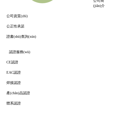
公司簡
(jiǎn)介
公司資質(zhì)
公正性承諾
證書(shū)查詢(xún)
認證服務(wù)
CE認證
EAC認證
焊接認證
產(chǎn)品認證
體系認證