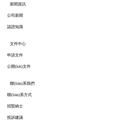
新聞資訊
公司新聞
認證知識
文件中心
申請文件
公開(kāi)文件
聯(lián)系我們
聯(lián)系方式
招賢納士
投訴建議