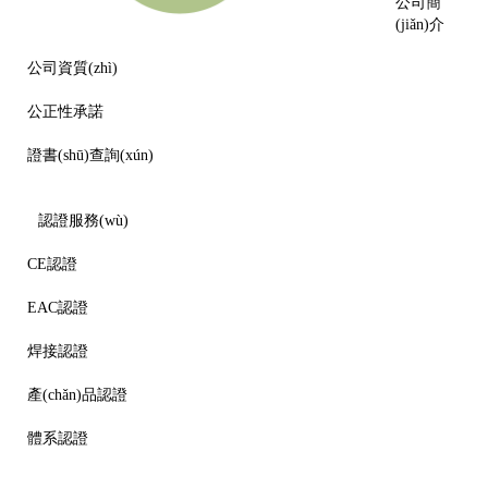
公司簡
(jiǎn)介
公司資質(zhì)
公正性承諾
證書(shū)查詢(xún)
認證服務(wù)
CE認證
EAC認證
焊接認證
產(chǎn)品認證
體系認證