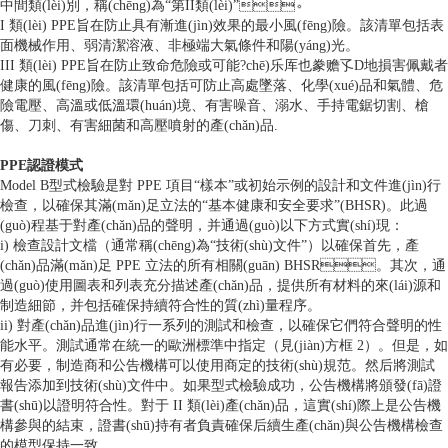
中間類(lèi)別，稱(chēng)為“第II類(lèi)”。
I 類(lèi) PPE旨在防止具有漸進(jìn)效果的最小風(fēng)險。該清單包括表
面機械作用、弱清潔溶液、非極端大氣條件和陽(yáng)光。
III 類(lèi) PPE旨在防止致命危險或可能?chē)乐厍也豢赡孓D地損害佩戴者
健康的風(fēng)險。該清單包括可防止高處墜落、化學(xué)品和氣體、危
險電壓、高溫或低溫環(huán)境、有害噪音、溺水、手持電鋸切割、槍
傷、刀刺、有害細菌和高壓噴射的產(chǎn)品.
PPE認證模式
Model B型式檢驗是對 PPE 項目“樣本”或初始示例的設計和文件進(jìn)行
檢查，以確保其滿(mǎn)足立法的“基本健康和安全要求”(BHSR)。此過
(guò)程基于對產(chǎn)品的聲明，并通過(guò)以下方式實(shí)現：
i) 檢查設計文檔（通常稱(chēng)為“技術(shù)文件”）以確保首先，產
(chǎn)品滿(mǎn)足 PPE 立法的所有相關(guān) BHSR。其次，通
過(guò)使用圖表和列表充分描述產(chǎn)品，提供所有材料的來(lái)源和
制造細節，并包括確保持續符合性的質(zhì)量程序。
ii) 對產(chǎn)品進(jìn)行一系列的測試和檢查，以確保它們符合聲明的性
能水平。測試通常在統一的歐洲標準中指定（見(jiàn)方框 2）。但是，如
有必要，制造商和公告機構可以使用商定的技術(shù)規范。然后將測試
報告添加到技術(shù)文件中。如果型式檢驗成功，公告機構將頒發(fā)證
書(shū)以證明符合性。對于 II 類(lèi)產(chǎn)品，這實(shí)際上是公告機
構參與的結束，證書(shū)持有者負責確保后續生產(chǎn)與公告機構檢查
的模型保持一致。