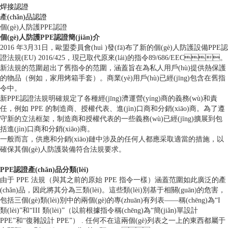
焊接認證
產(chǎn)品認證
個(gè)人防護PPE認證
個(gè)人防護PPE認證簡(jiǎn)介
2016 年3月31日，歐盟委員會(huì )發(fā)布了新的個(gè)人防護設備PPE認
證法規(EU) 2016/425，現已取代原來(lái)的指令89/686/EEC。
新法規的范圍超出了舊指令的范圍，涵蓋旨在為私人用戶(hù)提供熱保護
的物品（例如，家用烤箱手套）。商業(yè)用戶(hù)已經(jīng)包含在舊指
令中。
新PPE認證法規明確規定了各種經(jīng)濟運營(yíng)商的義務(wù)和責
任，例如 PPE 的制造商、授權代表、進(jìn)口商和分銷(xiāo)商。為了遵
守新的立法框架，制造商和授權代表的一些義務(wù)已經(jīng)擴展到包
括進(jìn)口商和分銷(xiāo)商。
一般而言，供應和分銷(xiāo)鏈中涉及的任何人都應采取適當的措施，以
確保其個(gè)人防護裝備符合法規要求。
PPE認證產(chǎn)品分類(lèi)
由于 PPE 法規（與其之前的原始 PPE 指令一樣）涵蓋范圍如此廣泛的產
(chǎn)品，因此將其分為三類(lèi)。這些類(lèi)別基于相關(guān)的危害，
包括三個(gè)類(lèi)別中的兩個(gè)的專(zhuān)有列表——稱(chēng)為“I
類(lèi)”和“III 類(lèi)”（以前根據指令稱(chēng)為“簡(jiǎn)單設計
PPE”和“復雜設計 PPE”） . 任何不在這兩個(gè)列表之一上的東西都屬于