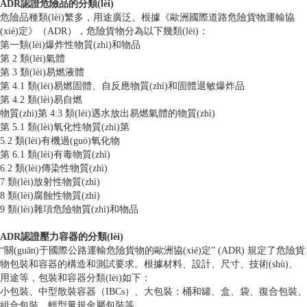
ADR認證危險品的分類(lèi)
危險品種類(lèi)繁多，用途廣泛。根據《歐洲國際道路危險貨物運輸協
(xié)定》（ADR），危險貨物分為以下幾類(lèi)：
第一類(lèi)爆炸性物質(zhì)和物品
第 2 類(lèi)氣體
第 3 類(lèi)易燃液體
第 4.1 類(lèi)易燃固體、自反應物質(zhì)和固體退敏爆炸品
第 4.2 類(lèi)易自燃
物質(zhì)第 4.3 類(lèi)遇水放出易燃氣體的物質(zhì)
第 5.1 類(lèi)氧化性物質(zhì)第
5.2 類(lèi)有機過(guò)氧化物
第 6.1 類(lèi)有毒物質(zhì)
6.2 類(lèi)傳染性物質(zhì)
7 類(lèi)放射性物質(zhì)
8 類(lèi)腐蝕性物質(zhì)
9 類(lèi)雜項危險物質(zhì)和物品
ADR認證壓力容器的分類(lèi)
“關(guān)于國際公路運輸危險貨物的歐洲協(xié)定” (ADR) 規定了危險貨
物包裝和容器的構造和測試要求。根據材料、設計、尺寸、技術(shù)、
用途等，包裝和容器分類(lèi)如下：
小包裝、中型散裝容器（IBCs）、大包裝：桶和罐、盒、袋、復合包裝、
組合包裝、輕型量規金屬包裝等