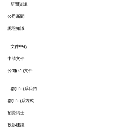
新聞資訊
公司新聞
認證知識
文件中心
申請文件
公開(kāi)文件
聯(lián)系我們
聯(lián)系方式
招賢納士
投訴建議