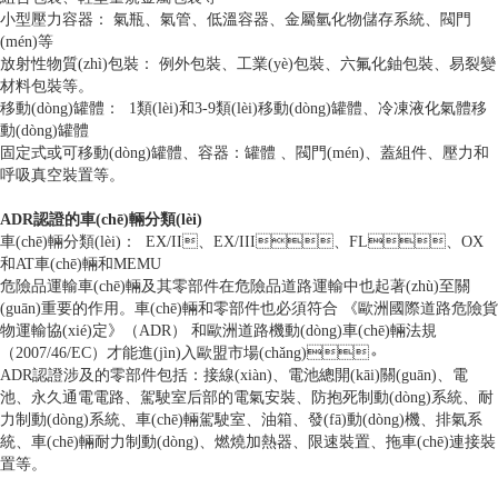
小型壓力容器： 氣瓶、氣管、低溫容器、金屬氫化物儲存系統、閥門
(mén)等
放射性物質(zhì)包裝： 例外包裝、工業(yè)包裝、六氟化鈾包裝、易裂變
材料包裝等。
移動(dòng)罐體： 1類(lèi)和3-9類(lèi)移動(dòng)罐體、冷凍液化氣體移
動(dòng)罐體
固定式或可移動(dòng)罐體、容器：罐體 、閥門(mén)、蓋組件、壓力和
呼吸真空裝置等。
ADR認證的車(chē)輛分類(lèi)
車(chē)輛分類(lèi)： EX/II、EX/III、FL、OX
和AT車(chē)輛和MEMU
危險品運輸車(chē)輛及其零部件在危險品道路運輸中也起著(zhù)至關
(guān)重要的作用。車(chē)輛和零部件也必須符合 《歐洲國際道路危險貨
物運輸協(xié)定》（ADR） 和歐洲道路機動(dòng)車(chē)輛法規
（2007/46/EC）才能進(jìn)入歐盟市場(chǎng)。
ADR認證涉及的零部件包括：接線(xiàn)、電池總開(kāi)關(guān)、電
池、永久通電電路、駕駛室后部的電氣安裝、防抱死制動(dòng)系統、耐
力制動(dòng)系統、車(chē)輛駕駛室、油箱、發(fā)動(dòng)機、排氣系
統、車(chē)輛耐力制動(dòng)、燃燒加熱器、限速裝置、拖車(chē)連接裝
置等。